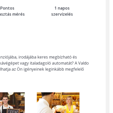
1 napos
Pontos
szervízelés
asztás mérés
anziójába, irodájába keres megbízható és
ávégépet vagy italadagoló automatát? A Valdo
lhatja az Ön igényeinek leginkább megfelelő