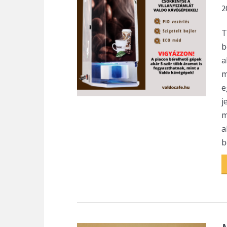
2
T
b
a
m
e
j
m
a
b