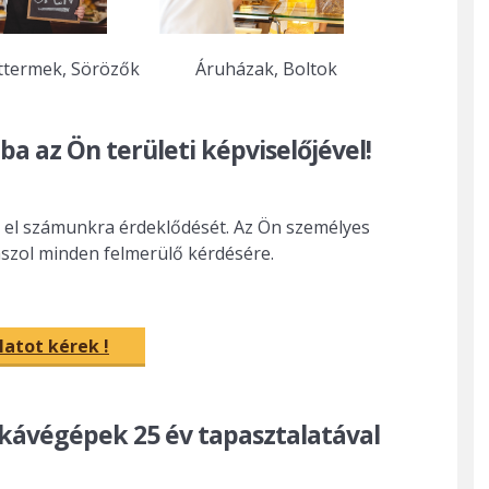
ttermek, Sörözők
Áruházak, Boltok
a az Ön területi képviselőjével!
 el számunkra érdeklődését. Az Ön személyes
laszol minden felmerülő kérdésére.
latot kérek !
 kávégépek 25 év tapasztalatával