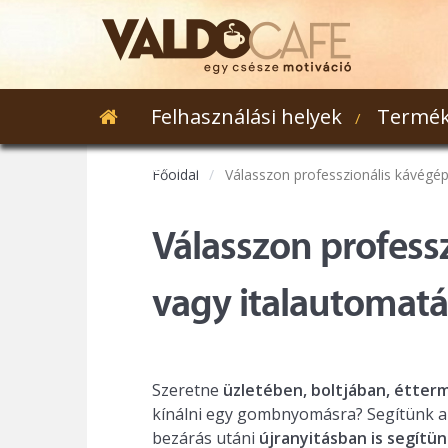
Felhasználási helyek
Termék
Webshop
Főoldal
Válasszon professzionális kávégép
Válasszon profess
vagy italautomatá
Szeretne
üzletében, boltjában, étte
kínálni egy gombnyomásra? Segítünk a
bezárás utáni
újranyitásban is segítü