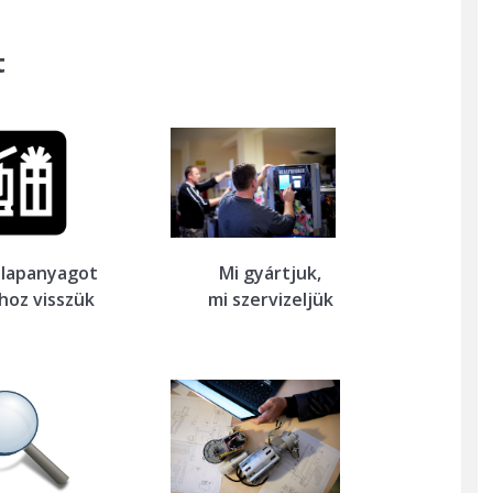
t
alapanyagot
Mi gyártjuk,
hoz visszük
mi szervizeljük