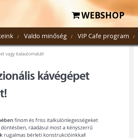
WEBSHOP
eink
Valdo minőség
VIP Cafe program
et vagy italautomatát!
zionális kávégépet
t!
rmében
finom és friss italkülönlegességeket
 döntésben, ráadásul most a kényszerrű
nk
rugalmas bérleti konstrukcióinkkal!