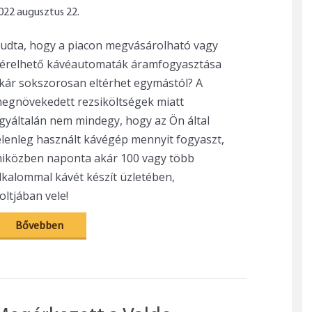
022 augusztus 22.
udta, hogy a piacon megvásárolható vagy
érelhető kávéautomaták áramfogyasztása
kár sokszorosan eltérhet egymástól? A
egnövekedett rezsiköltségek miatt
gyáltalán nem mindegy, hogy az Ön által
elenleg használt kávégép mennyit fogyaszt,
iközben naponta akár 100 vagy több
lkalommal kávét készít üzletében,
oltjában vele!
Bővebben