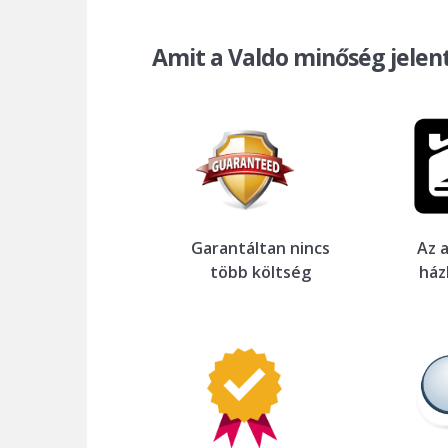
Amit a Valdo minőség jelen
Garantáltan nincs
Az 
több költség
ház