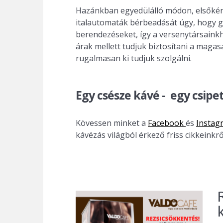
Hazánkban egyedülálló módon, elsőként
italautomaták bérbeadását úgy, hogy gy
berendezéseket, így a versenytársaink
árak mellett tudjuk biztosítani a magas
rugalmasan ki tudjuk szolgálni.
Egy csésze kávé - egy csipe
Kövessen minket a
Facebook
és
Insta
kávézás világból érkező friss cikkeinkrő