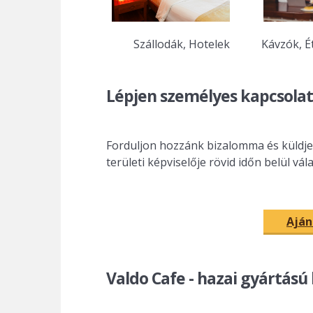
Szállodák, Hotelek
Kávzók, É
Lépjen személyes kapcsolatb
Forduljon hozzánk bizalomma és küldje
területi képviselője rövid időn belül vá
Aján
Valdo Cafe - hazai gyártású