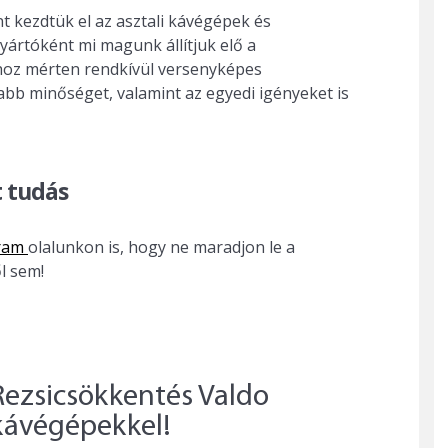
 kezdtük el az asztali kávégépek és
ártóként mi magunk állítjuk elő a
hoz mérten rendkívül versenyképes
abb minőséget, valamint az egyedi igényeket is
t tudás
gram
olalunkon is, hogy ne maradjon le a
l sem!
Rezsicsökkentés Valdo
kávégépekkel!