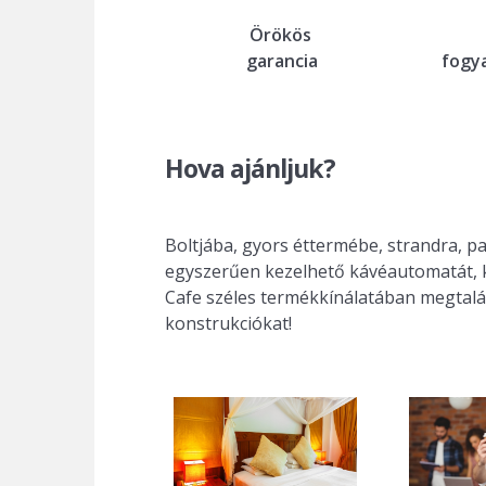
Örökös
fogy
garancia
Hova ajánljuk?
Boltjába, gyors éttermébe, strandra, p
egyszerűen kezelhető kávéautomatát, k
Cafe széles termékkínálatában megtalá
konstrukciókat!