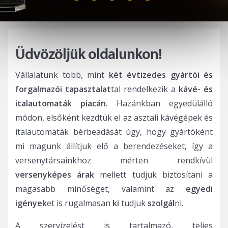
Üdvözöljük oldalunkon!
Vállalatunk több, mint
két évtizedes gyártói és
forgalmazói tapasztalat
tal rendelkezik a
kávé- és
italautomaták piacán
. Hazánkban egyedülálló
módon, elsőként kezdtük el az asztali kávégépek és
italautomaták bérbeadását úgy, hogy gyártóként
mi magunk állítjuk elő a berendezéseket, így a
versenytársainkhoz mérten rendkívül
versenyképes árak
mellett tudjuk biztosítani a
magasabb minőséget, valamint az
egyedi
igények
et is rugalmasan
ki
tudjuk
szolgál
ni.
A szervízelést is tartalmazó, teljes