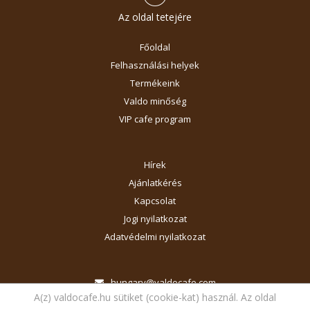
Az oldal tetejére
Főoldal
Felhasználási helyek
Termékeink
Valdo minőség
VIP cafe program
Hírek
Ajánlatkérés
Kapcsolat
Jogi nyilatkozat
Adatvédelmi nyilatkozat
hungary@valdocafe.com
A(z) valdocafe.hu sütiket (cookie-kat) használ. Az oldal
+36 (1) 362 6595