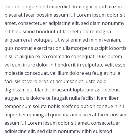
option congue nihil imperdiet doming id quod mazim
placerat facer possim assum [...] Lorem ipsum dolor sit
amet, consectetuer adipiscing elit, sed diam nonummy
nibh euismod tincidunt ut laoreet dolore magna
aliquam erat volutpat. Ut wisi enim ad minim veniam,
quis nostrud exerci tation ullamcorper suscipit lobortis
nisl ut aliquip ex ea commodo consequat. Duis autem
vel eum iriure dolor in hendrerit in vulputate velit esse
molestie consequat, vel illum dolore eu feugiat nulla
facilisis at vero eros et accumsan et iusto odio
dignissim qui blandit praesent luptatum zzril delenit
augue duis dolore te feugait nulla facilisi. Nam liber
tempor cum soluta nobis eleifend option congue nihil
imperdiet doming id quod mazim placerat facer possim
assum [...] Lorem ipsum dolor sit amet, consectetuer
adipiscing elit, sed diam nonummy nibh euismod