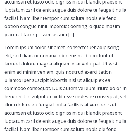
accumsan et iusto odio dignissim qui blandit praesent
luptatum zzril delenit augue duis dolore te feugait nulla
facilisi. Nam liber tempor cum soluta nobis eleifend
option congue nihil imperdiet doming id quod mazim
placerat facer possim assum [...]
Lorem ipsum dolor sit amet, consectetuer adipiscing
elit, sed diam nonummy nibh euismod tincidunt ut
laoreet dolore magna aliquam erat volutpat. Ut wisi
enim ad minim veniam, quis nostrud exerci tation
ullamcorper suscipit lobortis nisl ut aliquip ex ea
commodo consequat. Duis autem vel eum iriure dolor in
hendrerit in vulputate velit esse molestie consequat, vel
illum dolore eu feugiat nulla facilisis at vero eros et
accumsan et iusto odio dignissim qui blandit praesent
luptatum zzril delenit augue duis dolore te feugait nulla
facilisi. Nam liber tempor cum soluta nobis eleifend