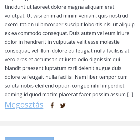
tincidunt ut laoreet dolore magna aliquam erat
volutpat. Ut wisi enim ad minim veniam, quis nostrud
exerci tation ullamcorper suscipit lobortis nisl ut aliquip
ex ea commodo consequat. Duis autem vel eum iriure
dolor in hendrerit in vulputate velit esse molestie
consequat, vel illum dolore eu feugiat nulla facilisis at
vero eros et accumsan et iusto odio dignissim qui
blandit praesent luptatum zzril delenit augue duis
dolore te feugait nulla facilisi. Nam liber tempor cum
soluta nobis eleifend option congue nihil imperdiet
doming id quod mazim placerat facer possim assum [...]
Megosztás