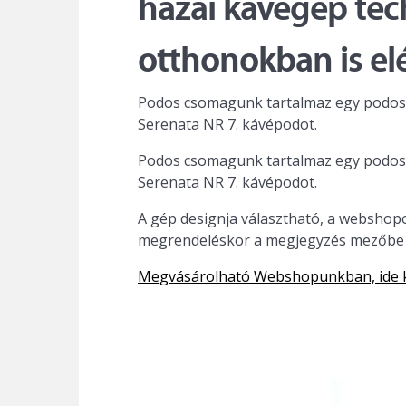
hazai kávégép te
otthonokban is el
Podos csomagunk tartalmaz egy podos 
Serenata NR 7. kávépodot.
Podos csomagunk tartalmaz egy podos 
Serenata NR 7. kávépodot.
A gép designja választható, a webshopo
megrendeléskor a megjegyzés mezőbe tün
Megvásárolható Webshopunkban, ide k