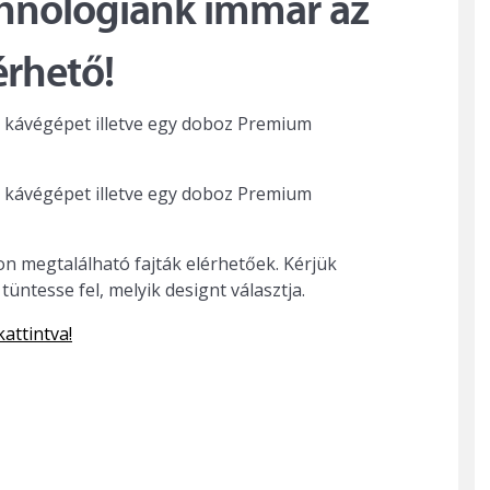
chnológiánk immár az
érhető!
kávégépet illetve egy doboz Premium
kávégépet illetve egy doboz Premium
n megtalálható fajták elérhetőek. Kérjük
tesse fel, melyik designt választja.
attintva!