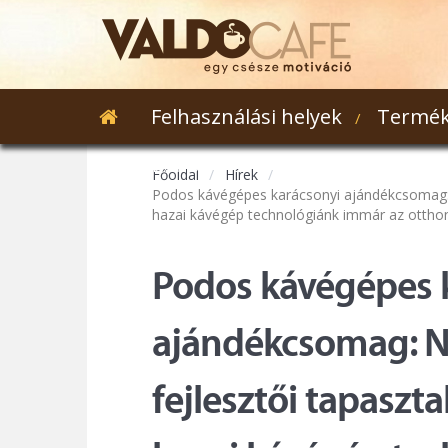
Felhasználási helyek
Termék
Webshop
Főoldal
Hírek
Podos kávégépes karácsonyi ajándékcsomag: N
hazai kávégép technológiánk immár az otthon
Podos kávégépes 
ajándékcsomag: N
fejlesztői tapaszt