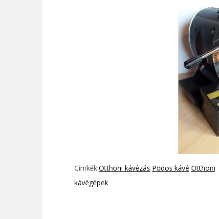
Címkék:
Otthoni kávézás
Podos kávé
Otthoni
kávégépek