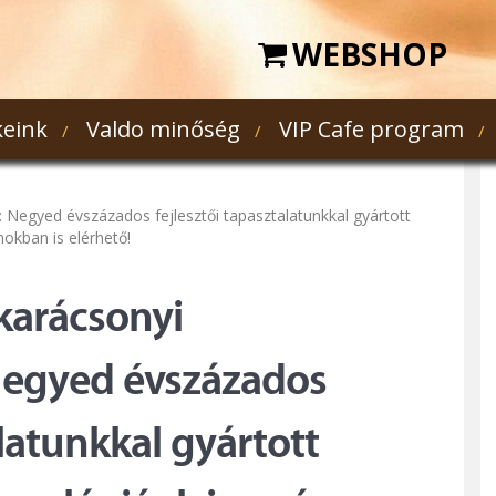
WEBSHOP
eink
Valdo minőség
VIP Cafe program
egyed évszázados fejlesztői tapasztalatunkkal gyártott
okban is elérhető!
karácsonyi
egyed évszázados
alatunkkal gyártott