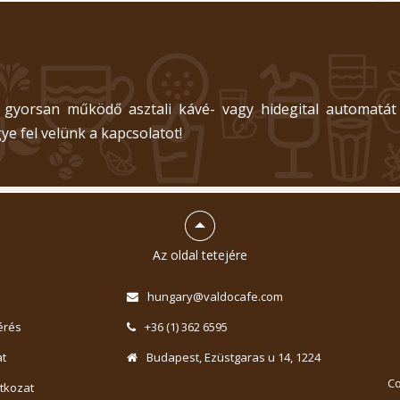
 gyorsan működő asztali kávé- vagy hidegital automatát
ye fel velünk a kapcsolatot!
Az oldal tetejére
hungary@valdocafe.com
érés
+36 (1) 362 6595
t
Budapest, Ezüstgaras u 14, 1224
Co
atkozat