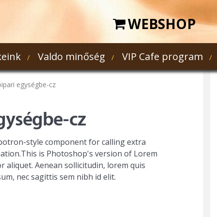
WEBSHOP
eink
Valdo minőség
VIP Cafe program
ipari egységbe-cz
egységbe-cz
mbotron-style component for calling extra
mation.This is Photoshop's version of Lorem
r aliquet. Aenean sollicitudin, lorem quis
um, nec sagittis sem nibh id elit.