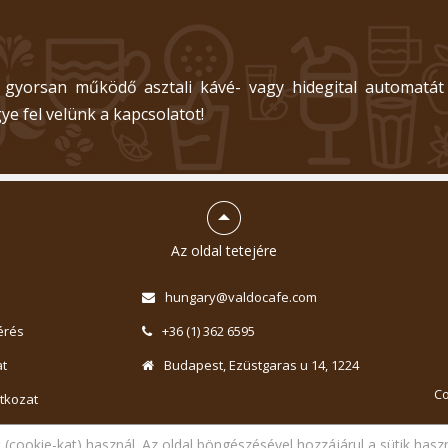
 gyorsan működő asztali kávé- vagy hidegital automatát
ye fel velünk a kapcsolatot!
Az oldal tetejére
hungary@valdocafe.com
érés
+36 (1) 362 6595
t
Budapest, Ezüstgaras u 14, 1224
Co
atkozat
lmi nyilatkozat
t (cookie-kat) használ. Az oldal böngészésével hozzájárul a sütik hasz