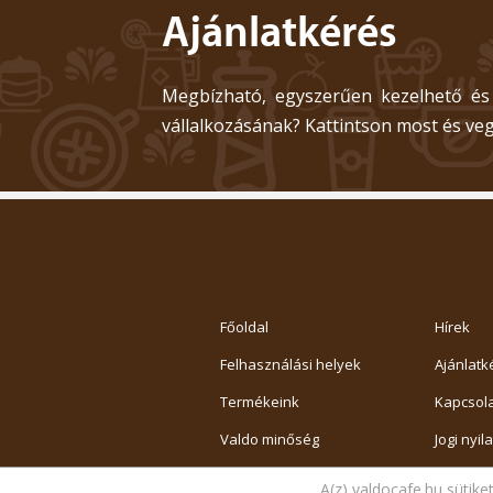
Ajánlatkérés
Megbízható, egyszerűen kezelhető és
vállalkozásának? Kattintson most és veg
Főoldal
Hírek
Felhasználási helyek
Ajánlatk
Termékeink
Kapcsola
Valdo minőség
Jogi nyil
VIP cafe program
Adatvéde
A(z) valdocafe.hu sütike