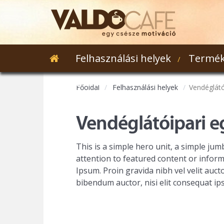
Felhasználási helyek
Termék
Webshop
Főoldal
Felhasználási helyek
Vendéglátó
Vendéglátóipari 
This is a simple hero unit, a simple ju
attention to featured content or infor
Ipsum. Proin gravida nibh vel velit aucto
bibendum auctor, nisi elit consequat ips