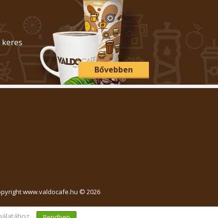
 keres
Bővebben
pyright www.valdocafe.hu © 2026
nálatához.
Rendben