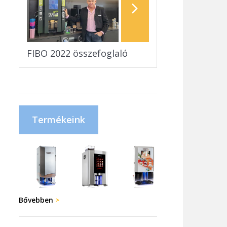
FIBO 2022 összefoglaló
Termékeink
Bővebben
>