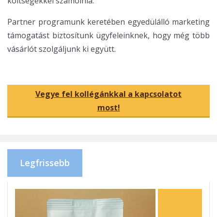
költségekkel számolnia.
Partner programunk keretében egyedülálló marketing
támogatást biztosítunk ügyfeleinknek, hogy még több
vásárlót szolgáljunk ki együtt.
Vegye fel kollégánkkal a kapcsolatot
most!
Legfrissebb