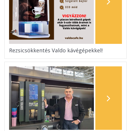
Rezsicsökkentés Valdo kávégépekkel!